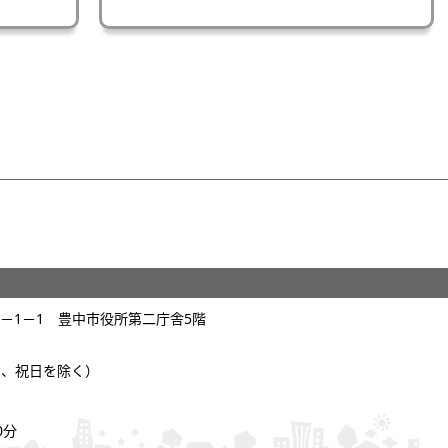
塚3－1－1 豊中市役所第二庁舎5階
曜日、祝日を除く）
0分